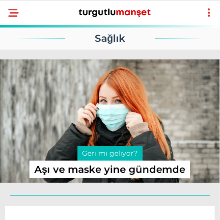
31.5
°
MANISA
Sağlık
GALERİ
VİDEO
YAZARLAR
GÜNDEM
EKONOMI
POLITIKA
DÜNYA
Geri mi geliyor?
SPOR
Aşı ve maske yine gündemde
MAGAZIN
SAĞLIK
TEKNOLOJI