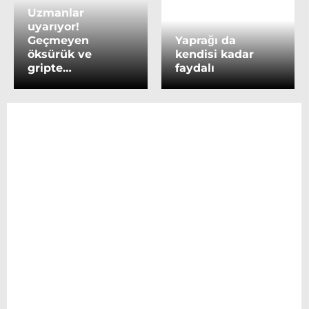
Uzmanlar
uyarıyor!
Geçmeyen
Yaprağı da
öksürük ve
kendisi kadar
gripte…
faydalı