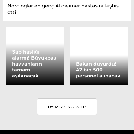
Nörologlar en genç Alzheimer hastasını teşhis
etti
Şap haslığı
alarmı! Büyükbaş
hayvanların
Bakan duyurdu!
tamamı
42 bin 500
aşılanacak
personel alınacak
DAHA FAZLA GÖSTER