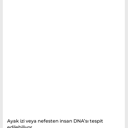
İLANLAR
DIĞER
WhatsApp
İhbar Hattı
Facebook
Instagram
Youtube
Ayak izi veya nefesten insan DNA’sı tespit
edilebiliyor